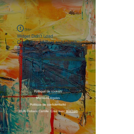
Widget Didn’t Load
Check your internet and refresh
this page.
If that doesn’t work, contact us.
Politique de cookies
Mentions légales
Politique de confidentialité
2026 Dobiala Camille Créé avec
Wix.com