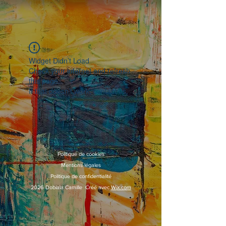
Widget Didn’t Load
Check your internet and refresh
this page.
If that doesn’t work, contact us.
Politique de cookies
Mentions légales
Politique de confidentialité
2026 Dobiala Camille Créé avec
Wix.com