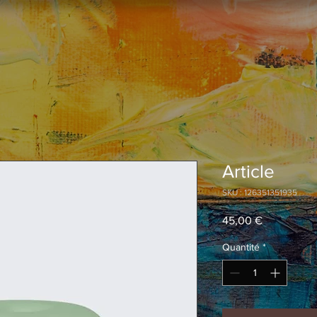
Article
SKU : 126351351935
Prix
45,00 €
Quantité
*